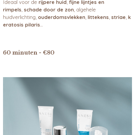
Ideaal voor de
rijpere huid
,
fijne lijntjes en
rimpels
,
schade door de zon
, algehele
huidverlichting,
ouderdomsvlekken
,
littekens
,
striae
,
k
eratosis pilaris
...
60 minuten - €80