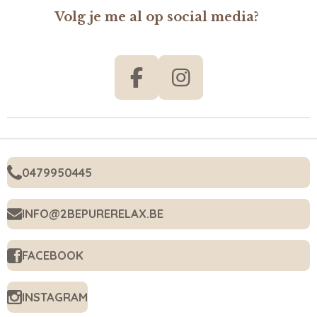
Volg je me al op social media?
F
I
A
N
C
S
E
T
B
A
0479950445
O
G
O
R
INFO@2BEPURERELAX.BE
K
A
M
FACEBOOK
INSTAGRAM