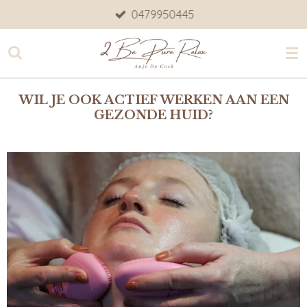
0479950445
Ga
direct
naar
de
hoofdinhoud
WIL JE
OOK ACTIEF WERKEN AAN
EEN
GEZONDE HUID?